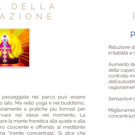
A DELLA
AZIONE
P
Riduzione di
irritabilità
Aumento dell
della capac
controllo m
dell'autosti
ragionamen
 passeggiata nel parco può essere
Sensazioni d
o lato. Ma nello yoga e nel buddismo,
neralmente a pratiche più formali per
Migliorament
rvare noi stessi nel momento. La
concentraz
e la mente frenetica alla quiete e alla
iero cosciente e offrendo al meditante
na "mente concentrata". Si dice che